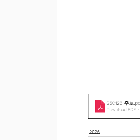
260125 주보
.p
Download PDF •
2026