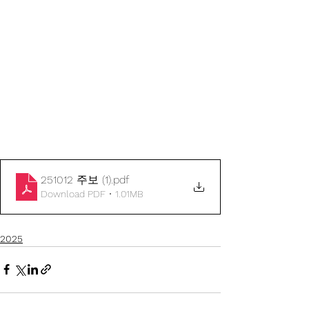
251012 주보 (1)
.pdf
Download PDF • 1.01MB
2025