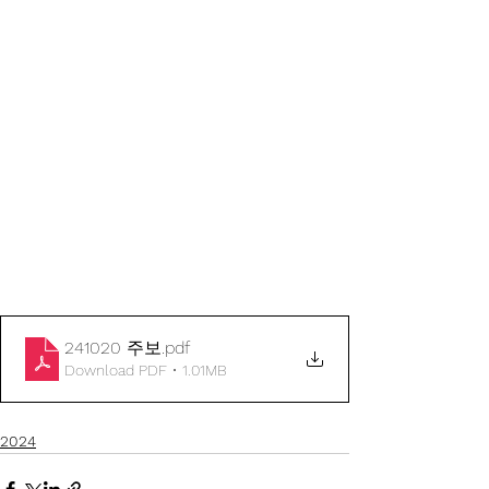
241020 주보
.pdf
Download PDF • 1.01MB
2024