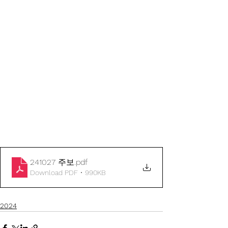
241027 주보
.pdf
Download PDF • 990KB
2024