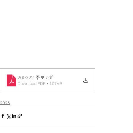
260322 주보
.pdf
Download PDF • 1.07MB
2026