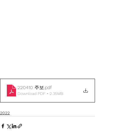
220410 주보
.pdf
Download PDF • 2.35MB
2022