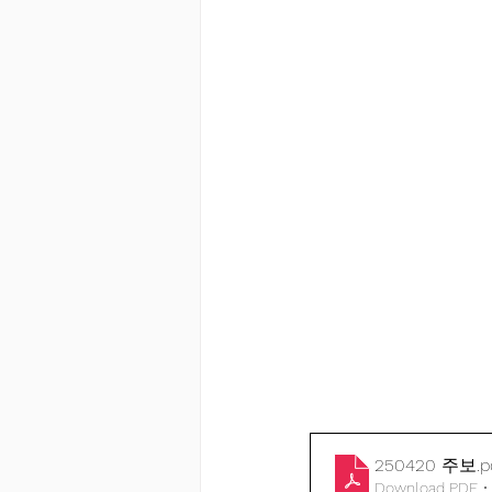
250420 주보
.p
Download PDF •