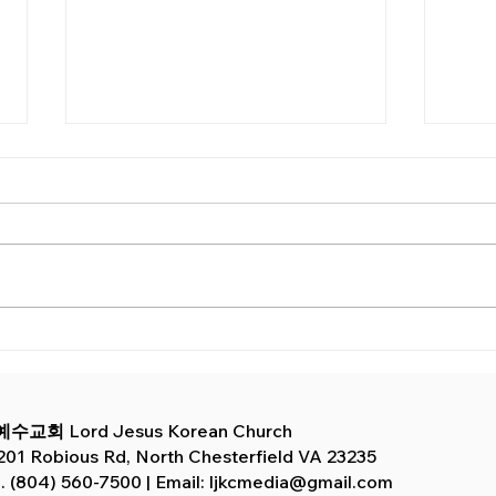
12월 21일 주보
12월
예수교회
Lord Jesus Korean Church
201 Robious Rd, North Chesterfield VA 23235
l. (804) 560-7500 | Email:
ljkcmedia@gmail.com