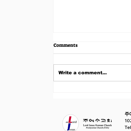
Comments
12월 28일 주보
Write a comment...
주
10
Te