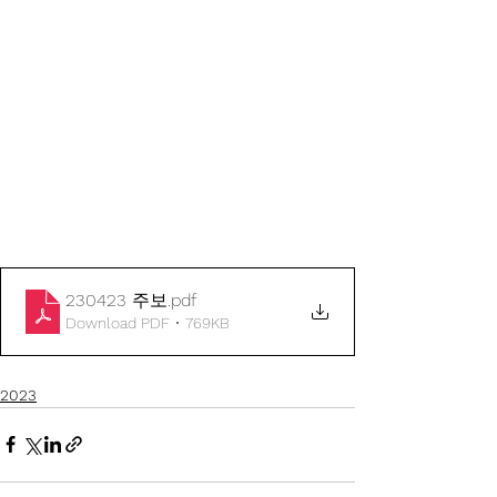
230423 주보
.pdf
Download PDF • 769KB
2023