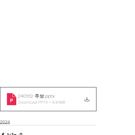
240512 주보
.pptx
Download PPTX • 9.81MB
2024