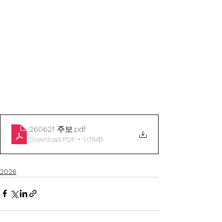
260621 주보
.pdf
Download PDF • 1.01MB
2026