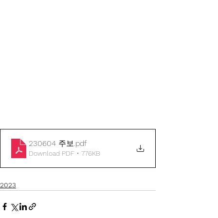
230604 주보
.pdf
Download PDF • 776KB
2023