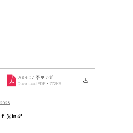
260607 주보
.pdf
Download PDF • 772KB
2026