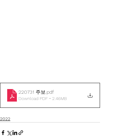
220731 주보
.pdf
Download PDF • 2.46MB
2022