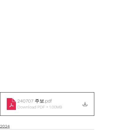
240707 주보
.pdf
Download PDF • 1.00MB
2024