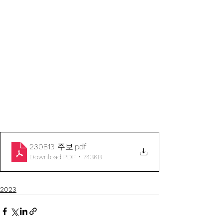
230813 주보
.pdf
Download PDF • 743KB
2023