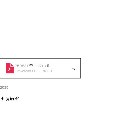
250831 주보 (2)
.pdf
Download PDF • 749KB
2025