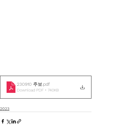
230910 주보
.pdf
Download PDF • 740KB
2023