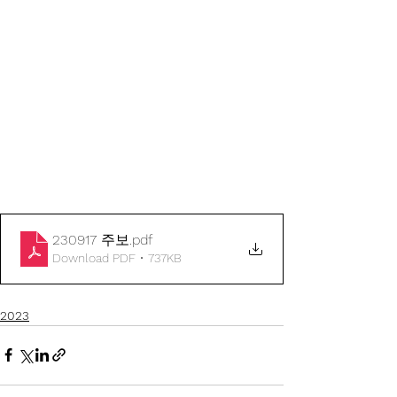
230917 주보
.pdf
Download PDF • 737KB
2023