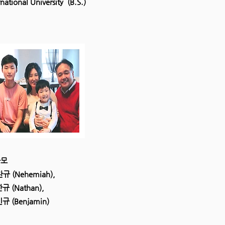
national University (B.S.)
사모
찬규 (Nehemiah),
Nathan),
Benjamin)