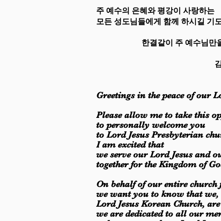
주 예수의 은혜와 평강이 사랑하는
모든 성도님들에게 함께 하시길 기
한결같이 주 예수님만을 
김형주목사
Greetings in the peace of our L
Please allow me to take this o
to personally welcome you
to Lord Jesus Presbyterian chu
I am excited that
we serve our Lord Jesus and o
together for the Kingdom of Go
On behalf of our entire church
we want you to know that we,
Lord Jesus Korean Church, are 
we are dedicated to all our m