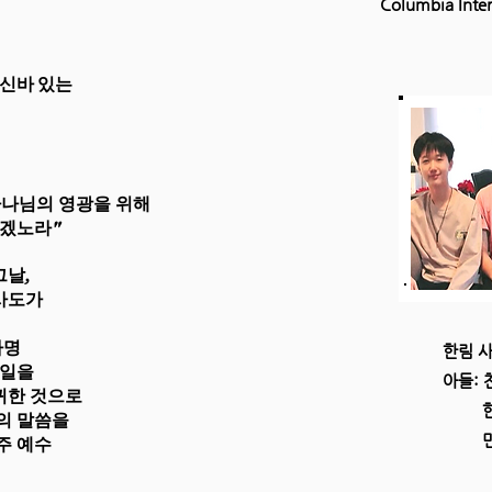
Columbia Inter
신바 있는
하나님의 영광을 위해
살겠노라"
그날,
사도가
사명
한림 
 일을
​아들: 
 귀한
것으로
한규 (
4의 말씀을
민규 (
주 예수