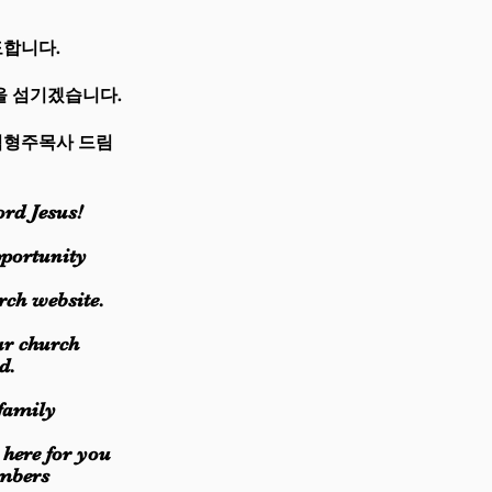
도합니다.
섬기겠습니다.
 드림
ord Jesus!
pportunity
rch website.
ur church
d.
 family
here for you
embers