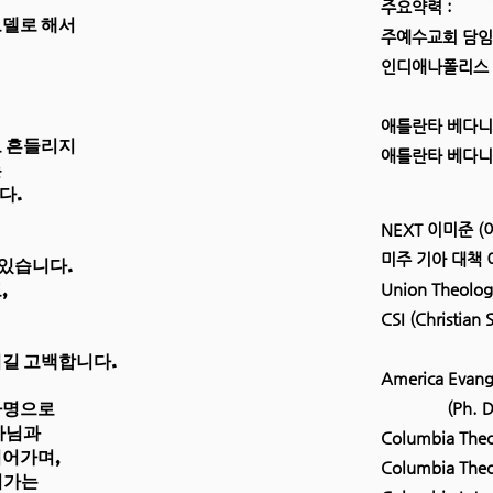
주요약력 :
모델로 해서
주예수교회 담임목
인디애나폴리스
(200
애틀란타 베다니
도 흔들리지
​애틀란타 베다
는
다.
NEXT 이미준 
미주 기아 대책 
어 있습니다.
,
Union Theolog
CSI (Christian
되길 고백합니다.
America Evange
사명으로
(Ph. D. 
사님과
Columbia Theo
이어가며,
Columbia Theo
어가는