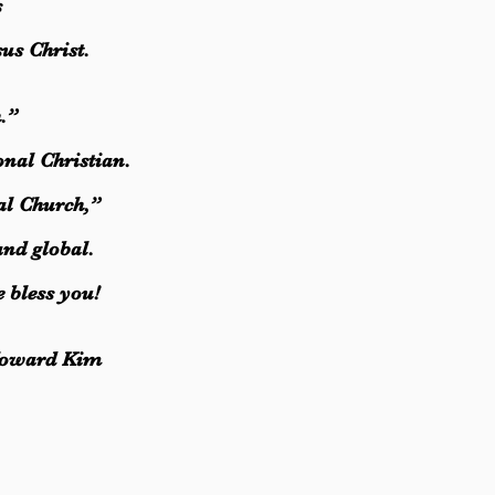
s
sus Christ.
h.”
onal Christian.
al Church,”
and global.
 bless you!
ward Kim