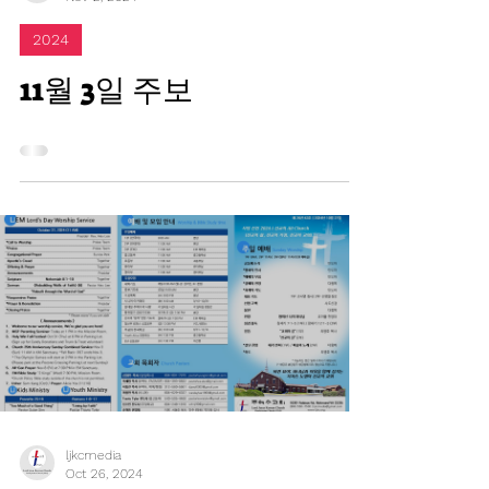
ljkcmedia
Nov 2, 2024
2024
11월 3일 주보
ljkcmedia